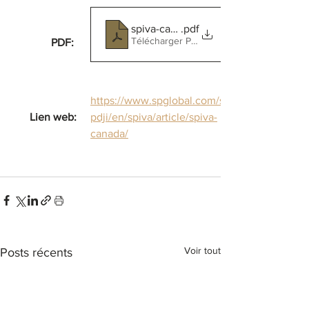
spiva-canada-year-end-2023
.pdf
Télécharger PDF • 252KB
PDF: 
https://www.spglobal.com/s
Lien web:
pdji/en/spiva/article/spiva-
canada/
Voir tout
Posts récents