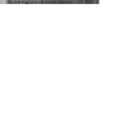
Notre histoire et notre équipe
La gestion discrétionnaire
Nos publications
Nos portails client
Demander un 2e avis
CONTACT
Gestion privée Gagné Johnston
2000, Mansfield, bureau 1800
Montréal, QC, H3A 3A6
T:
514-499-8444
T
: 514-848-0393
T
: 1-800-848-0393 (sans frais)
gagnejohnston@groupepeak.com
Prendre rendez-vous