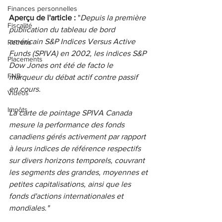
Finances personnelles
Aperçu de l'article :
 "
Depuis la première 
Fiscalité
publication du tableau de bord 
américain S&P Indices Versus Active 
Retraite
Funds (SPIVA) en 2002, les indices S&P 
Placements
Dow Jones ont été de facto le 
FNB
marqueur du débat actif contre passif 
en cours.
Vidéos
Impôts
La carte de pointage SPIVA Canada 
mesure la performance des fonds 
canadiens gérés activement par rapport 
à leurs indices de référence respectifs 
sur divers horizons temporels, couvrant 
les segments des grandes, moyennes et 
petites capitalisations, ainsi que les 
fonds d'actions internationales et 
mondiales."