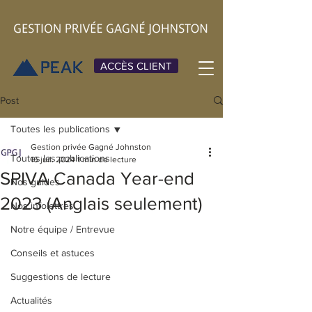
ACCÈS CLIENT
Post
Toutes les publications
Gestion privée Gagné Johnston
Toutes les publications
16 juil. 2024
1 min de lecture
SPIVA Canada Year-end
Nos guides
2023 (Anglais seulement)
Nos infolettres
Notre équipe / Entrevue
Conseils et astuces
Suggestions de lecture
Actualités