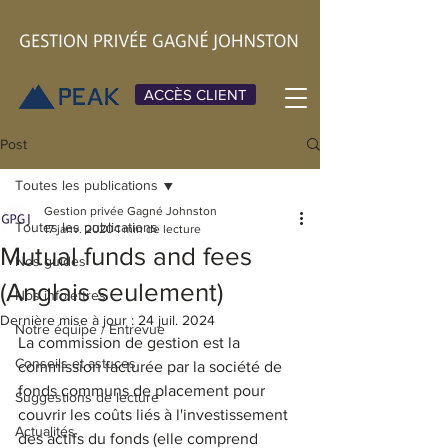
ACCÈS CLIENT
Post
Toutes les publications
Gestion privée Gagné Johnston
Toutes les publications
17 janv. 2020
1 min de lecture
Mutual funds and fees
Nos guides
(Anglais seulement)
Nos infolettres
Dernière mise à jour :
24 juil. 2024
Notre équipe / Entrevue
La commission de gestion est la 
Conseils et astuces
commission facturée par la société de 
fonds communs de placement pour 
Suggestions de lecture
couvrir les coûts liés à l'investissement 
Actualités
des actifs du fonds (elle comprend 