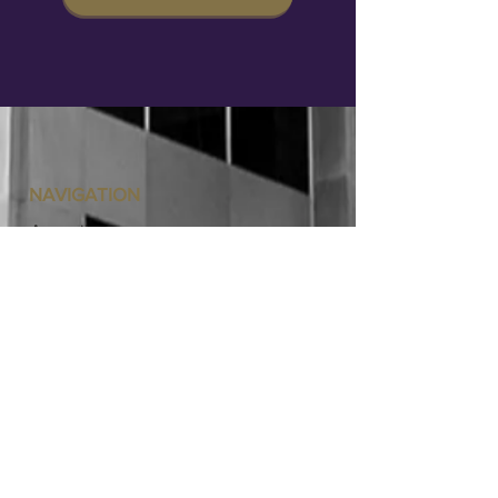
NAVIGATION
Accueil
Notre processus
Notre philosophie d'investissement
Notre histoire et notre équipe
La gestion discrétionnaire
Nos publications
Nos portails client
Demander un 2e avis
CONTACT