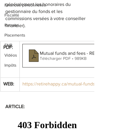
généralement les honoraires du 
Finances personnelles
gestionnaire du fonds et les 
Fiscalité
commissions versées à votre conseiller 
Retraite
financier).
Placements
FNB
PDF: 
Mutual funds and fees - RETIREHAPPY
Vidéos
Télécharger PDF • 989KB
Impôts
WEB: 
https://retirehappy.ca/mutual-funds-and-fees/
ARTICLE: