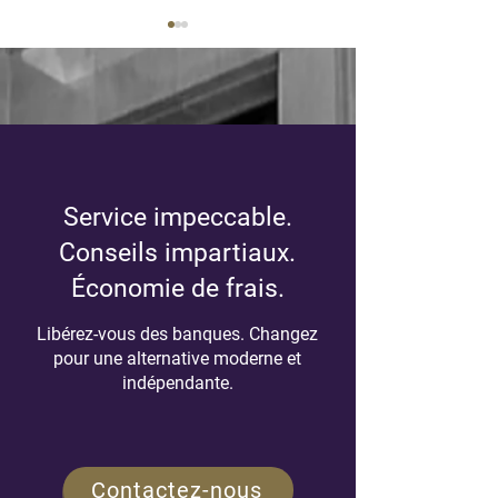
Maximum REER 2025
Infolettre de déb
Service impeccable.
(Régime enregistré
2026
d’épargne-retraite)
Conseils impartiaux.
Économie de frais.
Libérez-vous des banques. Changez
pour une alternative moderne et
indépendante.
Contactez-nous