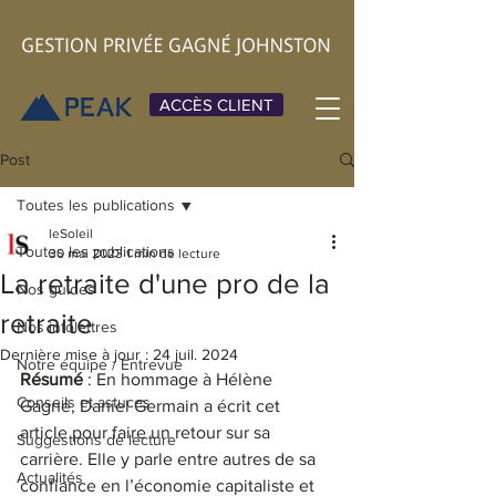
ACCÈS CLIENT
Post
Toutes les publications
leSoleil
Toutes les publications
30 mai 2023
1 min de lecture
La retraite d'une pro de la
Nos guides
retraite
Nos infolettres
Dernière mise à jour :
24 juil. 2024
Notre équipe / Entrevue
Résumé
 : En hommage à Hélène 
Conseils et astuces
Gagné, Daniel Germain a écrit cet 
article pour faire un retour sur sa 
Suggestions de lecture
carrière. Elle y parle entre autres de sa 
Actualités
confiance en l’économie capitaliste et 