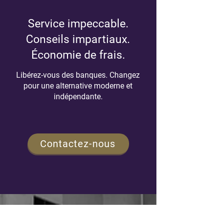
Infolettre du pri
Une évolution importante
Service impeccable.
pour mieux vous
accompagner
Conseils impartiaux.
Économie de frais.
Libérez-vous des banques. Changez
pour une alternative moderne et
indépendante.
Contactez-nous