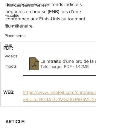
de sa découverte des fonds indiciels 
Finances personnelles
négociés en bourse (FNB) lors d’une 
Fiscalité
conférence aux États-Unis au tournant 
Retraite
du millénaire.
Placements
FNB
PDF:
Vidéos
La retraite d'une pro de la retraite
Impôts
Télécharger PDF • 1.42MB
WEB:
https://www.lesoleil.com/chroniques/daniel-germain/
retraite-RG4ATU4VGZALPIG5VUXVIAK26Y/
ARTICLE: