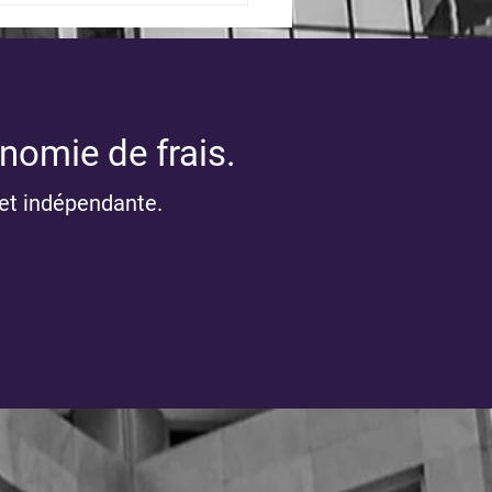
nomie de frais.
et indépendante.
ettre de début d’année
6