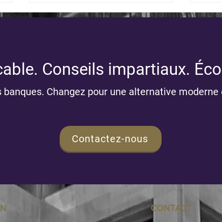
able. Conseils impartiaux. Éco
s banques. Changez pour une alternative moderne 
Dates importantes pour l'envoi
Infol
des feuillets fiscaux pour
202
2026
Contactez-nous
ON
CONTACT