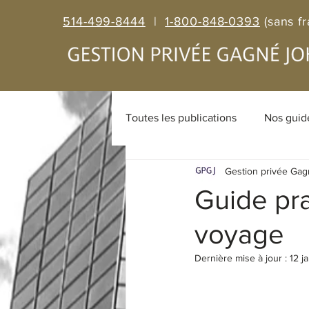
514-499-8444
|
1-800-848-0393
(sans fr
Toutes les publications
Nos guid
Gestion privée Ga
Suggestions de lecture
Act
Guide pra
voyage
FNB
Vidéos
Impôts
Dernière mise à jour :
12 j