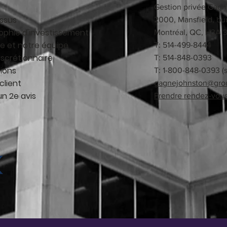
Gestion privée Gag
ssus
2000, Mansfield, bu
sophie d'investissement
Montréal, QC, H3A 
re et notre équipe
T: 514-499-8444
iscrétionnaire
T
: 514-848-0393
tions
T
: 1-800-848-0393 (s
client
gagnejohnston@gro
n 2e avis
Prendre rendez-vou