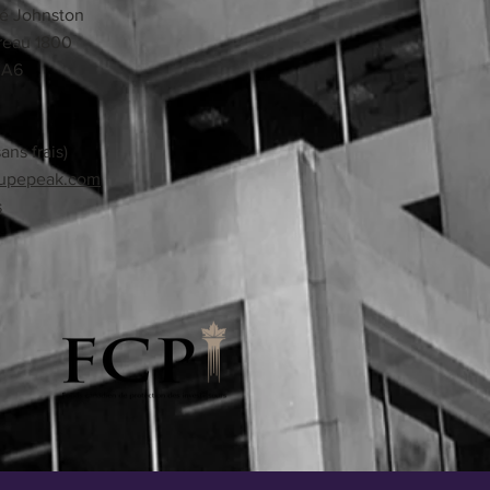
né Johnston
reau 1800
3A6
ans frais)
upepeak.com
s