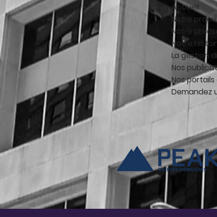
Accueil
Notre proce
Notre philo
Notre histoi
La gestion d
Nos publica
Nos portails 
Demandez u