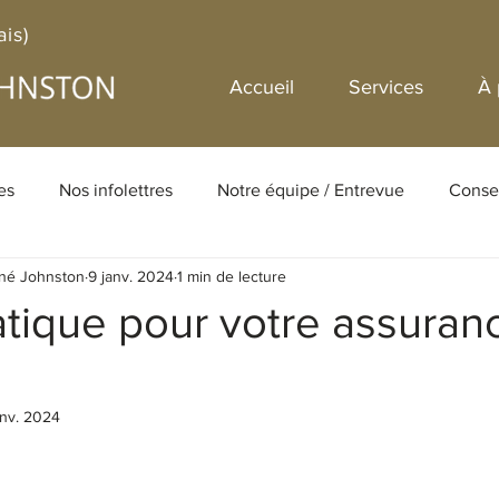
ais)
Accueil
Services
À 
es
Nos infolettres
Notre équipe / Entrevue
Consei
gné Johnston
9 janv. 2024
1 min de lecture
ualités
Finances personnelles
Fiscalité
Retraite
tique pour votre assuran
anv. 2024