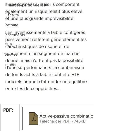
surperformance, mais ils comportent 
Finances personnelles
également un risque relatif plus élevé 
Fiscalité
et une plus grande imprévisibilité.
Retraite
Les investissements à faible coût gérés 
Placements
passivement reflètent généralement les 
FNB
caractéristiques de risque et de 
rendement d'un segment de marché 
Vidéos
donné, mais n'offrent pas la possibilité 
Impôts
d'une surperformance. La combinaison 
de fonds actifs à faible coût et d'ETF 
indiciels permet d'atteindre un équilibre 
entre les deux approches...
PDF:
Active-passive combinations - VANGUARD
Télécharger PDF • 746KB