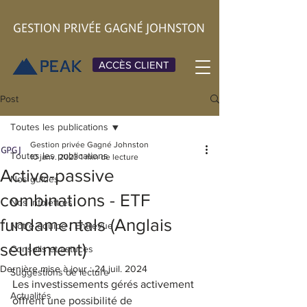
ACCÈS CLIENT
Post
Toutes les publications
Gestion privée Gagné Johnston
Toutes les publications
10 janv. 2023
1 min de lecture
Active-passive
Nos guides
combinations - ETF
Nos infolettres
fundamentals (Anglais
Notre équipe / Entrevue
seulement)
Conseils et astuces
Dernière mise à jour :
24 juil. 2024
Suggestions de lecture
Les investissements gérés activement 
Actualités
offrent une possibilité de 