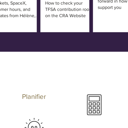
forward in ho
kets, SpaceX,
How to check your
support you
mer hours, and
TFSA contribution room
ates from Hélène,
on the CRA Website
da, and Loïc
Planifier