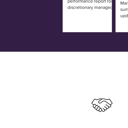
performance report for
Mar
discretionary managed
sum
accounts
upd
Lin