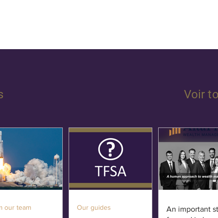
s
Voir t
m our team
Our guides
An important s