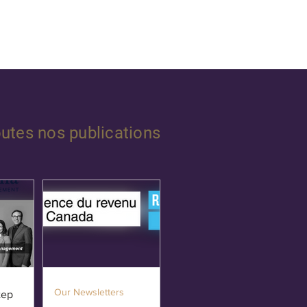
outes nos publications
Our Newsletters
tep