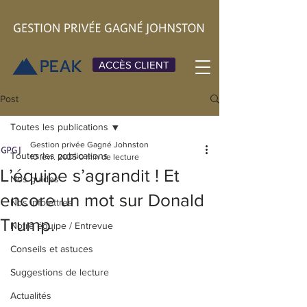
ACCÈS CLIENT
Post
Toutes les publications
Gestion privée Gagné Johnston
Toutes les publications
10 févr. 2025
0 min de lecture
L’équipe s’agrandit ! Et
Nos guides
encore un mot sur Donald
Nos infolettres
Trump.
Notre équipe / Entrevue
Conseils et astuces
Suggestions de lecture
Actualités